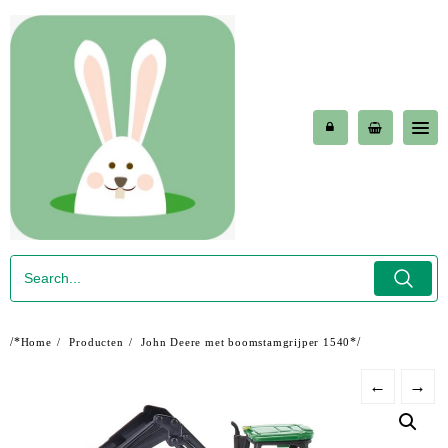
Skip
to
content
/*
*/
Home
Producten
John Deere met boomstamgrijper 1540
←
→