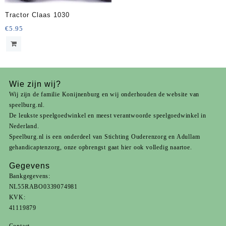
Tractor Claas 1030
€
5.95
Wie zijn wij?
Wij zijn de familie Konijnenburg en wij onderhouden de website van
speelburg.nl.
De leukste speelgoedwinkel en meest verantwoorde speelgoedwinkel in
Nederland.
Speelburg.nl is een onderdeel van
Stichting Ouderenzorg
en
Adullam
gehandicaptenzorg
, onze opbrengst gaat hier ook volledig naartoe.
Gegevens
Bankgegevens:
NL55RABO0339074981
KVK:
41119879