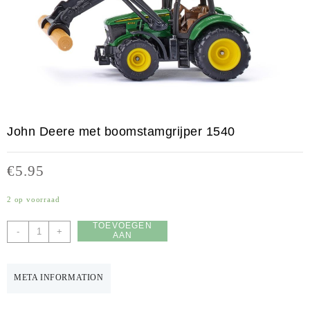
John Deere met boomstamgrijper 1540
€
5.95
2 op voorraad
TOEVOEGEN
John
-
+
AAN
Deere
WINKELWAGEN
met
boomstamgrijper
META INFORMATION
1540
aantal