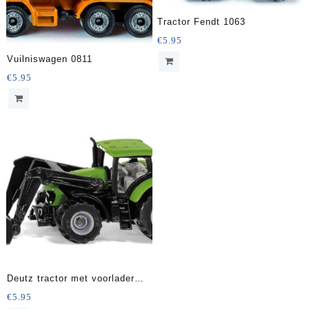
Tractor Fendt 1063
€
5.95
Vuilniswagen 0811
€
5.95
Deutz tractor met voorlader
1394
€
5.95