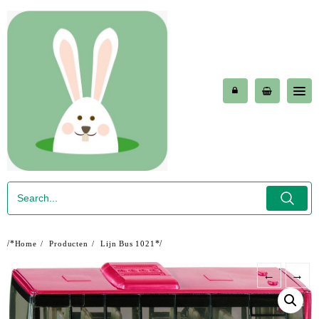
Skip
to
content
/*
*/
Home
Producten
Lijn Bus 1021
←
→