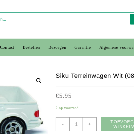
Contact
Bestellen
Bezorgen
Garantie
Algemene voorwa
Siku Terreinwagen Wit (0
€
5.95
2 op voorraad
Siku
TOEVOEG
-
+
WINKEL
Terreinwagen
Wit