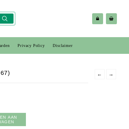
arden
Privacy Policy
Disclaimer
867)
←
→
EN AAN
WAGEN