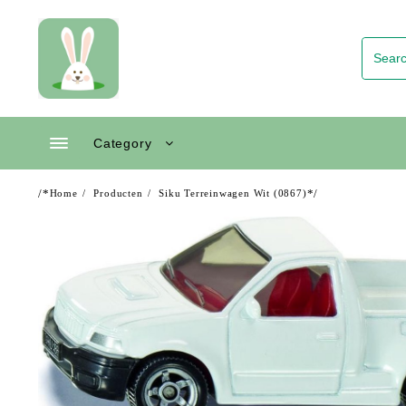
Skip
to
content
Category
/*
*/
Home
Producten
Siku Terreinwagen Wit (0867)