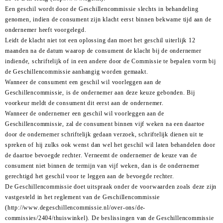
Een geschil wordt door de Geschillencommissie slechts in behandeling
genomen, indien de consument zijn klacht eerst binnen bekwame tijd aan de
ondernemer heeft voorgelegd.
Leidt de klacht niet tot een oplossing dan moet het geschil uiterlijk 12
maanden na de datum waarop de consument de klacht bij de ondernemer
indiende, schriftelijk of in een andere door de Commissie te bepalen vorm bij
de Geschillencommissie aanhangig worden gemaakt.
Wanneer de consument een geschil wil voorleggen aan de
Geschillencommissie, is de ondernemer aan deze keuze gebonden. Bij
voorkeur meldt de consument dit eerst aan de ondernemer.
Wanneer de ondernemer een geschil wil voorleggen aan de
Geschillencommissie, zal de consument binnen vijf weken na een daartoe
door de ondernemer schriftelijk gedaan verzoek, schriftelijk dienen uit te
spreken of hij zulks ook wenst dan wel het geschil wil laten behandelen door
de daartoe bevoegde rechter. Verneemt de ondernemer de keuze van de
consument niet binnen de termijn van vijf weken, dan is de ondernemer
gerechtigd het geschil voor te leggen aan de bevoegde rechter.
De Geschillencommissie doet uitspraak onder de voorwaarden zoals deze zijn
vastgesteld in het reglement van de Geschillencommissie
(http://www.degeschillencommissie.nl/over-ons/de-
commissies/2404/thuiswinkel). De beslissingen van de Geschillencommissie