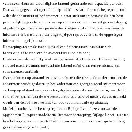
van zaken, diensten en/of digitale inhoud gedurende een bepaalde periode;
Duurzame gegevensdrager: elk hulpmiddel – waaronder ook begrepen e-mail
– dat de consument of ondernemer in staat stelt om informatie die aan hem
persoonlijk is gericht, op te slaan op een manier die toekomstige raadpleging
of gebruik gedurende een periode die is afgestemd op het doel waarvoor de
informatie is bestemd, en die ongewijzigde reproductie van de opgeslagen
informatie mogelijk maakt;
Herroepingsrecht: de mogelijkheid van de consument om binnen de
bedenktijd af te zien van de overeenkomst op afstand;
Ondernemer: de natuurlijke of rechtspersoon die lid is van Thuiswinkel.org
en producten, (toegang tot) digitale inhoud en/of diensten op afstand aan
consumenten aanbiedt;
Overeenkomst op afstand: een overeenkomst die tussen de ondernemer en de
consument wordt gesloten in het kader van een georganiseerd systeem voor
verkoop op afstand van producten, digitale inhoud en/of diensten, waarbij tot
en met het sluiten van de overeenkomst uitsluitend of mede gebruik gemaakt
wordt van één of meer technieken voor communicatie op afstand;
Modelformulier voor herroeping: het in Bijlage I van deze voorwaarden
opgenomen Europese modelformulier voor herroeping; Bijlage I hoeft niet ter
beschikking te worden gesteld als de consument ter zake van zijn bestelling
geen herroepingsrecht heeft;