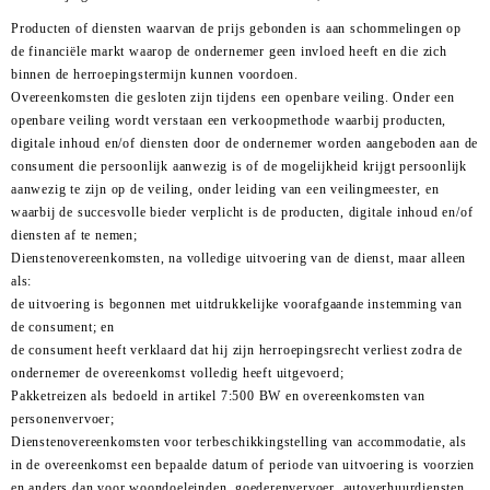
Producten of diensten waarvan de prijs gebonden is aan schommelingen op
de financiële markt waarop de ondernemer geen invloed heeft en die zich
binnen de herroepingstermijn kunnen voordoen.
Overeenkomsten die gesloten zijn tijdens een openbare veiling. Onder een
openbare veiling wordt verstaan een verkoopmethode waarbij producten,
digitale inhoud en/of diensten door de ondernemer worden aangeboden aan de
consument die persoonlijk aanwezig is of de mogelijkheid krijgt persoonlijk
aanwezig te zijn op de veiling, onder leiding van een veilingmeester, en
waarbij de succesvolle bieder verplicht is de producten, digitale inhoud en/of
diensten af te nemen;
Dienstenovereenkomsten, na volledige uitvoering van de dienst, maar alleen
als:
de uitvoering is begonnen met uitdrukkelijke voorafgaande instemming van
de consument; en
de consument heeft verklaard dat hij zijn herroepingsrecht verliest zodra de
ondernemer de overeenkomst volledig heeft uitgevoerd;
Pakketreizen als bedoeld in artikel 7:500 BW en overeenkomsten van
personenvervoer;
Dienstenovereenkomsten voor terbeschikkingstelling van accommodatie, als
in de overeenkomst een bepaalde datum of periode van uitvoering is voorzien
en anders dan voor woondoeleinden, goederenvervoer, autoverhuurdiensten