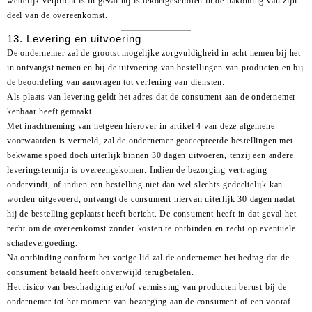
wettelijk verplicht is in geval hij is tekortgeschoten in de nakoming van zijn
deel van de overeenkomst.
13. Levering en uitvoering
De ondernemer zal de grootst mogelijke zorgvuldigheid in acht nemen bij het
in ontvangst nemen en bij de uitvoering van bestellingen van producten en bij
de beoordeling van aanvragen tot verlening van diensten.
Als plaats van levering geldt het adres dat de consument aan de ondernemer
kenbaar heeft gemaakt.
Met inachtneming van hetgeen hierover in artikel 4 van deze algemene
voorwaarden is vermeld, zal de ondernemer geaccepteerde bestellingen met
bekwame spoed doch uiterlijk binnen 30 dagen uitvoeren, tenzij een andere
leveringstermijn is overeengekomen. Indien de bezorging vertraging
ondervindt, of indien een bestelling niet dan wel slechts gedeeltelijk kan
worden uitgevoerd, ontvangt de consument hiervan uiterlijk 30 dagen nadat
hij de bestelling geplaatst heeft bericht. De consument heeft in dat geval het
recht om de overeenkomst zonder kosten te ontbinden en recht op eventuele
schadevergoeding.
Na ontbinding conform het vorige lid zal de ondernemer het bedrag dat de
consument betaald heeft onverwijld terugbetalen.
Het risico van beschadiging en/of vermissing van producten berust bij de
ondernemer tot het moment van bezorging aan de consument of een vooraf