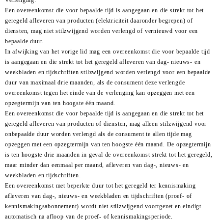
Een overeenkomst die voor bepaalde tijd is aangegaan en die strekt tot het
geregeld afleveren van producten (elektriciteit daaronder begrepen) of
diensten, mag niet stilzwijgend worden verlengd of vernieuwd voor een
bepaalde duur.
In afwijking van het vorige lid mag een overeenkomst die voor bepaalde tijd
is aangegaan en die strekt tot het geregeld afleveren van dag- nieuws- en
weekbladen en tijdschriften stilzwijgend worden verlengd voor een bepaalde
duur van maximaal drie maanden, als de consument deze verlengde
overeenkomst tegen het einde van de verlenging kan opzeggen met een
opzegtermijn van ten hoogste één maand.
Een overeenkomst die voor bepaalde tijd is aangegaan en die strekt tot het
geregeld afleveren van producten of diensten, mag alleen stilzwijgend voor
onbepaalde duur worden verlengd als de consument te allen tijde mag
opzeggen met een opzegtermijn van ten hoogste één maand. De opzegtermijn
is ten hoogste drie maanden in geval de overeenkomst strekt tot het geregeld,
maar minder dan eenmaal per maand, afleveren van dag-, nieuws- en
weekbladen en tijdschriften.
Een overeenkomst met beperkte duur tot het geregeld ter kennismaking
afleveren van dag-, nieuws- en weekbladen en tijdschriften (proef- of
kennismakingsabonnement) wordt niet stilzwijgend voortgezet en eindigt
automatisch na afloop van de proef- of kennismakingsperiode.