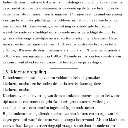
Indien de consument niet tijdig aan zijn betalingsverplichting(en) voldoet, is
deze, nadat hij door de ondernemer is gewezen op de te late betaling en de
ondernemer de consument een termijn van 14 dagen heeft gegund om alsnog
aan zijn betalingsverplichtingen te voldoen, na het uitblijven van betaling
binnen deze 14-dagen-termijn, over het nog verschuldigde bedrag de
wettelijke rente verschuldigd en is de ondernemer gerechtigd de door hem
gemaakte buitengerechtelijke incassokosten in rekening te brengen. Deze
incassokosten bedragen maximaal: 15% over openstaande bedragen tot €
2.500,=; 10% over de daaropvolgende € 2.500,= en 5% over de volgende €
5.000,= met een minimum van € 40,=. De ondernemer kan ten voordele van
de consument afwijken van genoemde bedragen en percentages.
16. Klachtenregeling
De ondernemer beschikt over een voldoende bekend gemaakte
klachtenprocedure en behandelt de klacht overeenkomstig deze
klachtenprocedure.
Klachten over de uitvoering van de overeenkomst moeten binnen bekwame
tijd nadat de consument de gebreken heeft geconstateerd, volledig en
duidelijk omschreven worden ingediend bij de ondernemer.
Bij de ondernemer ingediende klachten worden binnen een termijn van 14
dagen gerekend vanaf de datum van ontvangst beantwoord. Als een klacht een
voorzienbaar langere verwerkingstijd vraagt, wordt door de ondernemer