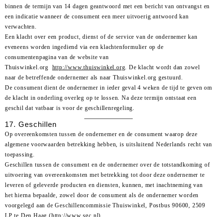
binnen de termijn van 14 dagen geantwoord met een bericht van ontvangst en
een indicatie wanneer de consument een meer uitvoerig antwoord kan
verwachten.
Een klacht over een product, dienst of de service van de ondernemer kan
eveneens worden ingediend via een klachtenformulier op de
consumentenpagina van de website van
Thuiswinkel.org
http://www.thuiswinkel.org
. De klacht wordt dan zowel
naar de betreffende ondernemer als naar Thuiswinkel.org gestuurd.
De consument dient de ondernemer in ieder geval 4 weken de tijd te geven om
de klacht in onderling overleg op te lossen. Na deze termijn ontstaat een
geschil dat vatbaar is voor de geschillenregeling.
17. Geschillen
Op overeenkomsten tussen de ondernemer en de consument waarop deze
algemene voorwaarden betrekking hebben, is uitsluitend Nederlands recht van
toepassing.
Geschillen tussen de consument en de ondernemer over de totstandkoming of
uitvoering van overeenkomsten met betrekking tot door deze ondernemer te
leveren of geleverde producten en diensten, kunnen, met inachtneming van
het hierna bepaalde, zowel door de consument als de ondernemer worden
voorgelegd aan de Geschillencommissie Thuiswinkel, Postbus 90600, 2509
LP te Den Haag (http://www.sgc.nl).