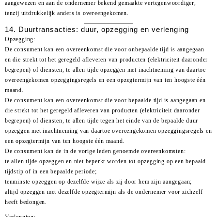
aangewezen en aan de ondernemer bekend gemaakte vertegenwoordiger,
tenzij uitdrukkelijk anders is overeengekomen.
14. Duurtransacties: duur, opzegging en verlenging
Opzegging:
De consument kan een overeenkomst die voor onbepaalde tijd is aangegaan
en die strekt tot het geregeld afleveren van producten (elektriciteit daaronder
begrepen) of diensten, te allen tijde opzeggen met inachtneming van daartoe
overeengekomen opzeggingsregels en een opzegtermijn van ten hoogste één
maand.
De consument kan een overeenkomst die voor bepaalde tijd is aangegaan en
die strekt tot het geregeld afleveren van producten (elektriciteit daaronder
begrepen) of diensten, te allen tijde tegen het einde van de bepaalde duur
opzeggen met inachtneming van daartoe overeengekomen opzeggingsregels en
een opzegtermijn van ten hoogste één maand.
De consument kan de in de vorige leden genoemde overeenkomsten:
te allen tijde opzeggen en niet beperkt worden tot opzegging op een bepaald
tijdstip of in een bepaalde periode;
tenminste opzeggen op dezelfde wijze als zij door hem zijn aangegaan;
altijd opzeggen met dezelfde opzegtermijn als de ondernemer voor zichzelf
heeft bedongen.
Verlenging: