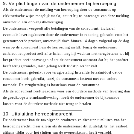
9. Verplichtingen van de ondernemer bij herroeping
Als de ondernemer de melding van herroeping door de consument op
elektronische wijze mogelijk maakt, stuurt hij na ontvangst van deze melding
onverwijld een ontvangstbevestiging.
De ondernemer vergoedt alle betalingen van de consument, inclusief
eventuele leveringskosten door de ondernemer in rekening gebracht voor het
geretourneerde product, onverwijld doch binnen 14 dagen volgend op de dag
waarop de consument hem de herroeping meldt. Tenzij de ondernemer
aanbiedt het product zelf af te halen, mag hij wachten met terugbetalen tot hij
het product heeft ontvangen of tot de consument aantoont dat hij het product
heeft teruggezonden, naar gelang welk tijdstip eerder valt.
De ondernemer gebruikt voor terugbetaling hetzelfde betaalmiddel dat de
consument heeft gebruikt, tenzij de consument instemt met een andere
methode. De terugbetaling is kosteloos voor de consument.
Als de consument heeft gekozen voor een duurdere methode van levering dan
de goedkoopste standaardlevering, hoeft de ondernemer de bijkomende
kosten voor de duurdere methode niet terug te betalen.
10. Uitsluiting herroepingsrecht
De ondernemer kan de navolgende producten en diensten uitsluiten van het
herroepingsrecht, maar alleen als de ondernemer dit duidelijk bij het aanbod,
althans tijdig voor het sluiten van de overeenkomst, heeft vermeld: