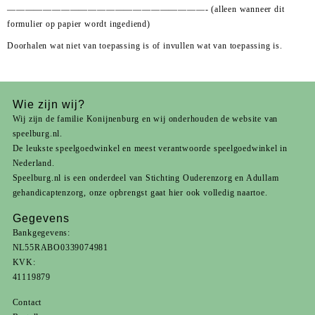
——————————————————————-
(alleen wanneer dit
formulier op papier wordt ingediend)
Doorhalen wat niet van toepassing is of invullen wat van toepassing is.
Wie zijn wij?
Wij zijn de familie Konijnenburg en wij onderhouden de website van
speelburg.nl.
De leukste speelgoedwinkel en meest verantwoorde speelgoedwinkel in
Nederland.
Speelburg.nl is een onderdeel van
Stichting Ouderenzorg
en
Adullam
gehandicaptenzorg
, onze opbrengst gaat hier ook volledig naartoe.
Gegevens
Bankgegevens:
NL55RABO0339074981
KVK:
41119879
Contact