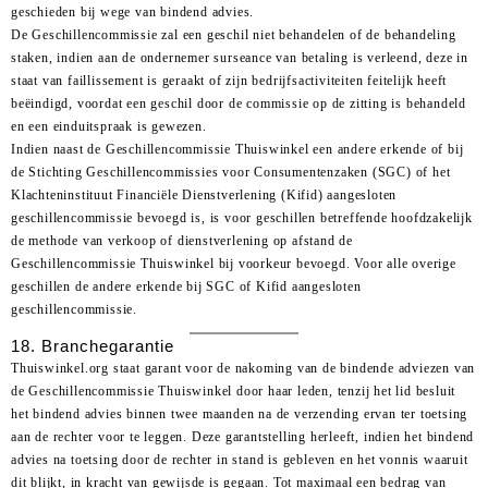
geschieden bij wege van bindend advies.
De Geschillencommissie zal een geschil niet behandelen of de behandeling
staken, indien aan de ondernemer surseance van betaling is verleend, deze in
staat van faillissement is geraakt of zijn bedrijfsactiviteiten feitelijk heeft
beëindigd, voordat een geschil door de commissie op de zitting is behandeld
en een einduitspraak is gewezen.
Indien naast de Geschillencommissie Thuiswinkel een andere erkende of bij
de Stichting Geschillencommissies voor Consumentenzaken (SGC) of het
Klachteninstituut Financiële Dienstverlening (Kifid) aangesloten
geschillencommissie bevoegd is, is voor geschillen betreffende hoofdzakelijk
de methode van verkoop of dienstverlening op afstand de
Geschillencommissie Thuiswinkel bij voorkeur bevoegd. Voor alle overige
geschillen de andere erkende bij SGC of Kifid aangesloten
geschillencommissie.
18. Branchegarantie
Thuiswinkel.org staat garant voor de nakoming van de bindende adviezen van
de Geschillencommissie Thuiswinkel door haar leden, tenzij het lid besluit
het bindend advies binnen twee maanden na de verzending ervan ter toetsing
aan de rechter voor te leggen. Deze garantstelling herleeft, indien het bindend
advies na toetsing door de rechter in stand is gebleven en het vonnis waaruit
dit blijkt, in kracht van gewijsde is gegaan. Tot maximaal een bedrag van