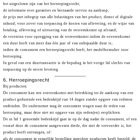
het uitgesloten zijn van het herroepingsrecht;
de informatie over garanties en bestaande service na aankoop;
de prijs met inbegrip van alle belastingen van het product, dienst of digitale
inhoud; voor zover van toepassing de kosten van aflevering; en de wijze van
betaling, aflevering of uitvoering van de overeenkomst op afstand;
de vereisten voor opzegging van de overeenkomst indien de overeenkomst
een duur heeft van meer dan één jaar of van onbepaalde duur is;
indien de consument een herroepingsrecht heeft, het modelformulier voor
herroeping.
In geval van een duurtransactie is de bepaling in het vorige lid slechts van
toepassing op de eerste levering.
6. Herroepingsrecht
Bij producten:
De consument kan een overeenkomst met betrekking tot de aankoop van een
product gedurende een bedenktijd van 14 dagen zonder opgave van redenen
ontbinden. De ondernemer mag de consument vragen naar de reden van
herroeping, maar deze niet tot opgave van zijn reden(en) verplichten.
De in lid 1 genoemde bedenktijd gaat in op de dag nadat de consument, of een
vooraf door de consument aangewezen derde, die niet de vervoerder is, het
product heeft ontvangen, of:
als de consument in eenzelfde bestelling meerdere producten heeft besteld: de