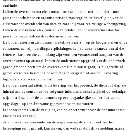
ontbinden.
Indien de overeenkomst elektronisch tot stand komt, treft de ondernemer
passende technische en organisatorische maatregelen ter beveiliging van de
elektronische overdracht van data en zorgt hij voor een veilige webomgeving.
Indien de consument elektronisch kan betalen, zal de ondernemer daartoe
passende veiligheidsmaatregelen in acht nemen.
De ondernemer kan zich binnen wettelijke kaders – op de hoogte stellen of de
consument aan zijn betalingsverplichtingen kan voldoen, alsmede van al die
feiten en factoren die van belang zijn voor een verantwoord aangaan van de
overeenkomst op afstand. Indien de ondernemer op grond van dit onderzoek
goede gronden heeft om de overeenkomst niet aan te gaan, is hij gerechtigd
gemotiveerd een bestelling of aanvraag te weigeren of aan de uitvoering
bijzondere voorwaarden te verbinden.
De ondernemer zal uiterlijk bij levering van het product, de dienst of digitale
inhoud aan de consument de volgende informatie, schriftelijk of op zodanige
wijze dat deze door de consument op een toegankelijke manier kan worden
opgeslagen op een duurzame gegevensdrager, meesturen:
het bezoekadres van de vestiging van de ondernemer waar de consument met
klachten terecht kan;
de voorwaarden waaronder en de wijze waarop de consument van het
herroepingsrecht gebruik kan maken, dan wel een duidelijke melding inzake