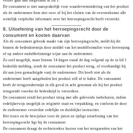
verder gaat dan toegestaan in lid 1.
De consument is niet aansprakelijk voor waardevermindering van het product
als de ondernemer hem niet voor of bij het sluiten van de overeenkomst alle
wettelijk verplichte informatie over het herroepingsrecht heeft verstrekt.
8. Uitoefening van het herroepingsrecht door de
consument en kosten daarvan
Als de consument gebruik maakt van zijn herroepingsrecht, meldt hij dit
binnen de bedenktermijn door middel van het modelformulier voor herroeping
of op andere ondubbelzinnige wijze aan de ondernemer.
Zo snel mogelijk, maar binnen 14 dagen vanaf de dag volgend op de in lid 1
bedoelde melding, zendt de consument het product terug, of overhandigt hij
dit aan (een gemachtigde van) de ondernemer. Dit hoeft niet als de
ondernemer heeft aangeboden het product zelf af te halen. De consument
heeft de terugzendtermijn in elk geval in acht genomen als hij het product
terugzendt voordat de bedenktijd is verstreken.
De consument zendt het product terug met alle geleverde toebehoren, indien
redelijkerwijs mogelijk in originele staat en verpakking, en conform de door
de ondernemer verstrekte redelijke en duidelijke instructies.
Het risico en de bewijslast voor de juiste en tijdige uitoefening van het
herroepingsrecht ligt bij de consument.
De consument draagt de rechtstreekse kosten van het terugzenden van het