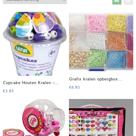
Grafix kralen opbergbox
Cupcake Houten Kralen –
creatief – sieraden maken.
€
6.95
Sieraden Maken
€
3.95