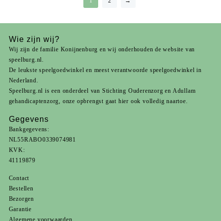
1
2
→
Wie zijn wij?
Wij zijn de familie Konijnenburg en wij onderhouden de website van
speelburg.nl.
De leukste speelgoedwinkel en meest verantwoorde speelgoedwinkel in
Nederland.
Speelburg.nl is een onderdeel van
Stichting Ouderenzorg
en
Adullam
gehandicaptenzorg
, onze opbrengst gaat hier ook volledig naartoe.
Gegevens
Bankgegevens:
NL55RABO0339074981
KVK:
41119879
Contact
Bestellen
Bezorgen
Garantie
Algemene voorwaarden