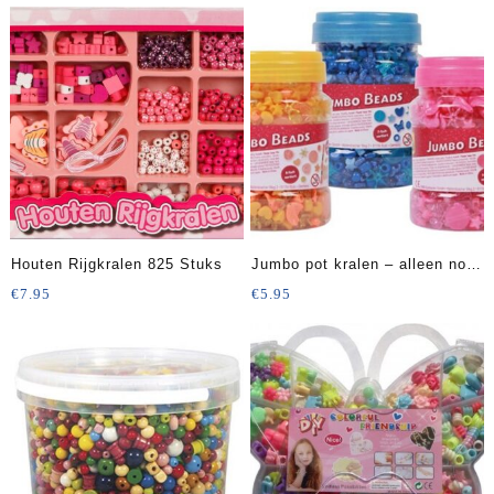
Houten Rijgkralen 825 Stuks
Jumbo pot kralen – alleen nog
blauw
€
7.95
€
5.95