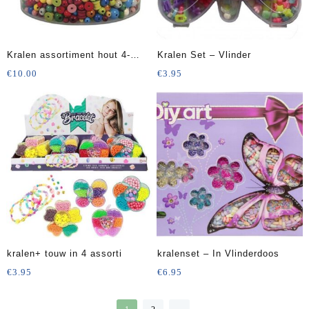
Kralen assortiment hout 4-
Kralen Set – Vlinder
16mm 1,2kg
€
10.00
€
3.95
kralen+ touw in 4 assorti
kralenset – In Vlinderdoos
€
3.95
€
6.95