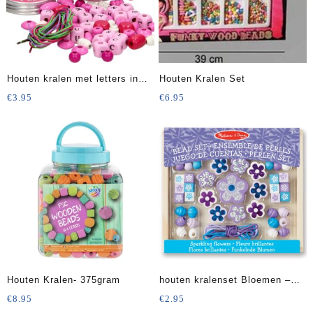
Houten kralen met letters in
Houten Kralen Set
stopfles
€
3.95
€
6.95
Houten Kralen- 375gram
houten kralenset Bloemen –
klein doosje
€
8.95
€
2.95