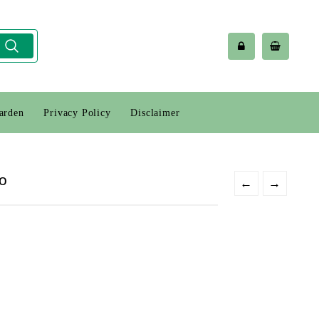
arden
Privacy Policy
Disclaimer
o
←
→