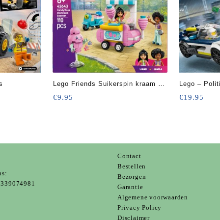
s
Lego Friends Suikerspin kraam en
Lego – Poli
scooter
auto achterv
€
9.95
€
19.95
Contact
s
Bestellen
ns:
Bezorgen
339074981
Garantie
Algemene voorwaarden
Privacy Policy
Disclaimer