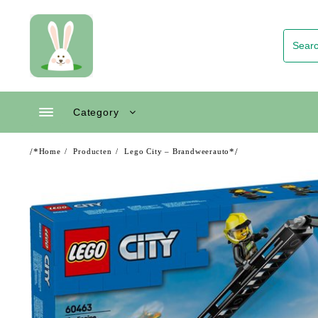
Skip
to
content
Category
/*
*/
Home
Producten
Lego City – Brandweerauto