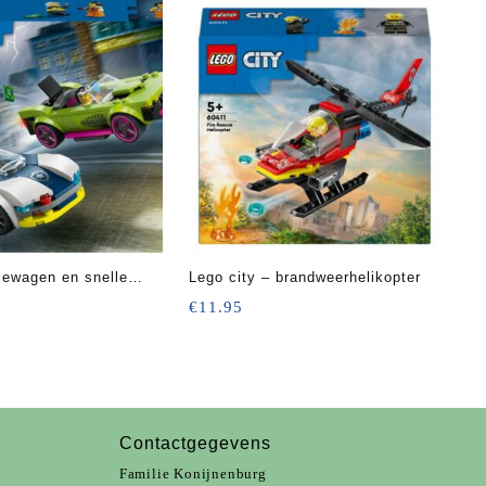
tiewagen en snelle
Lego city – brandweerhelikopter
olging
€
11.95
Contactgegevens
Familie Konijnenburg