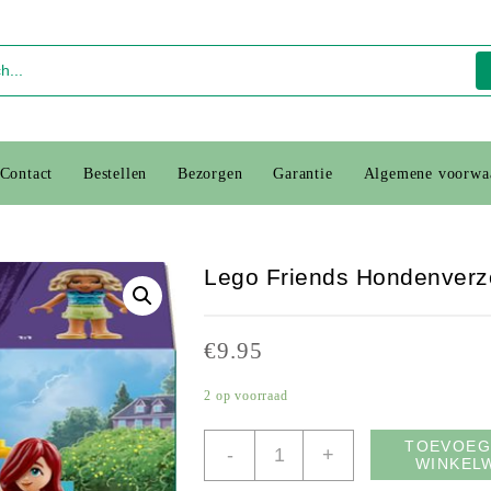
Contact
Bestellen
Bezorgen
Garantie
Algemene voorwa
Lego Friends Hondenver
€
9.95
2 op voorraad
Lego
TOEVOEG
-
+
WINKEL
Friends
Hondenverzorgingswagen