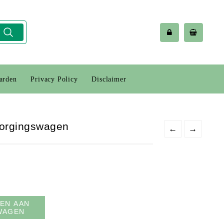
arden
Privacy Policy
Disclaimer
zorgingswagen
←
→
EN AAN
WAGEN