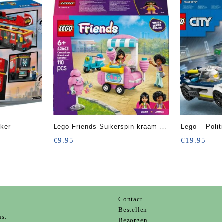
kker
Lego Friends Suikerspin kraam en
Lego – Poli
scooter
auto achterv
€
9.95
€
19.95
Contact
s
Bestellen
ns:
Bezorgen