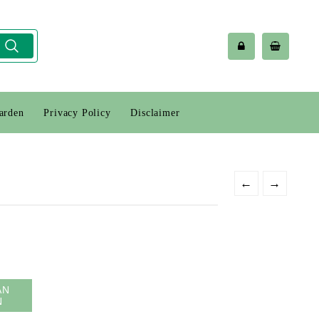
arden
Privacy Policy
Disclaimer
←
→
AN
N