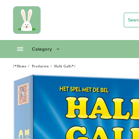
Skip
to
content
Category
/*
*/
Home
Producten
Halli Galli