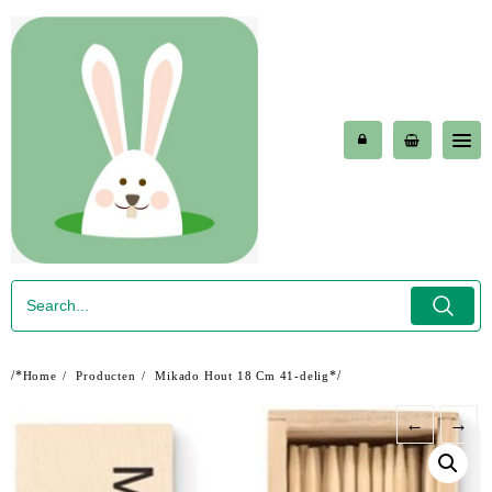
Skip
to
content
/*
*/
Home
Producten
Mikado Hout 18 Cm 41-delig
←
→