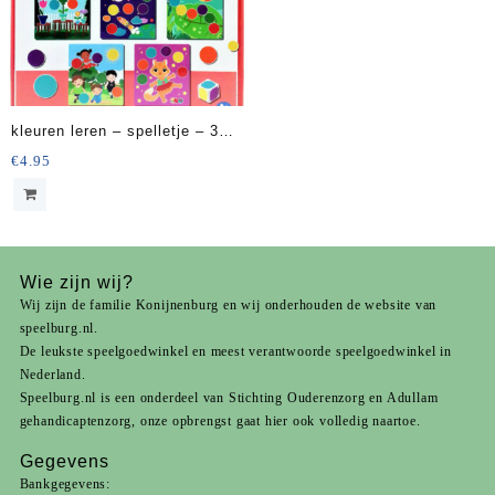
kleuren leren – spelletje – 3
jaar 2-4 spelers
€
4.95
Wie zijn wij?
Wij zijn de familie Konijnenburg en wij onderhouden de website van
speelburg.nl.
De leukste speelgoedwinkel en meest verantwoorde speelgoedwinkel in
Nederland.
Speelburg.nl is een onderdeel van
Stichting Ouderenzorg
en
Adullam
gehandicaptenzorg
, onze opbrengst gaat hier ook volledig naartoe.
Gegevens
Bankgegevens: