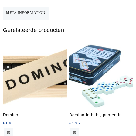
18
Cm
META INFORMATION
41-
delig
Gerelateerde producten
aantal
Domino
Domino in blik , punten in
kleur
€
1.95
€
4.95