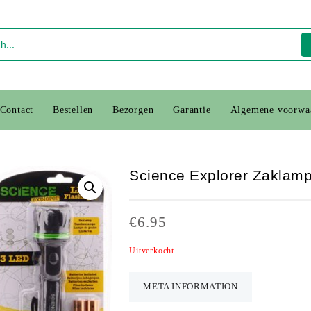
Contact
Bestellen
Bezorgen
Garantie
Algemene voorwa
Science Explorer Zaklam
€
6.95
Uitverkocht
META INFORMATION