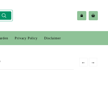
arden
Privacy Policy
Disclaimer
p
←
→