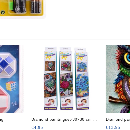
-delig
Diamond paintingset-30×30 cm er
Diamond pai
is nog 1 x blauwe bloem en 1x uil
cm – Uil
€
4.95
€
13.95