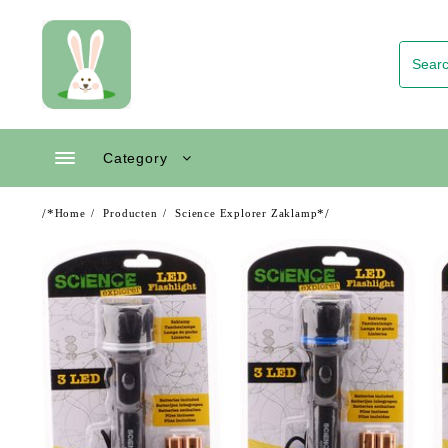
Skip
to
content
Category
/*
*/
Home
Producten
Science Explorer Zaklamp