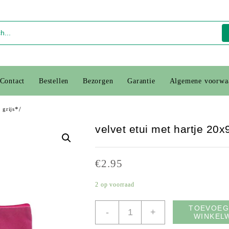
Contact
Bestellen
Bezorgen
Garantie
Algemene voorwa
*/
 grijs
velvet etui met hartje 20x
€
2.95
2 op voorraad
velvet
TOEVOEG
-
+
WINKEL
etui
met