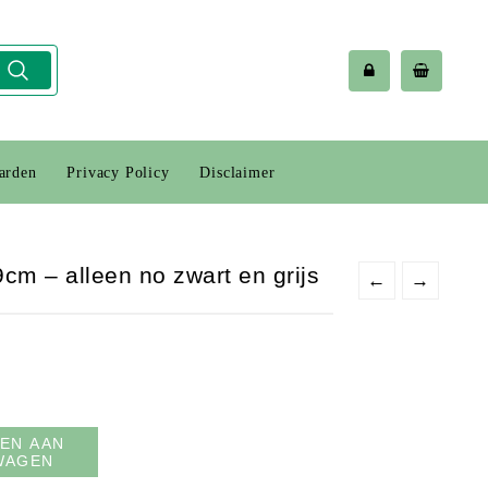
arden
Privacy Policy
Disclaimer
9cm – alleen no zwart en grijs
←
→
EN AAN
WAGEN