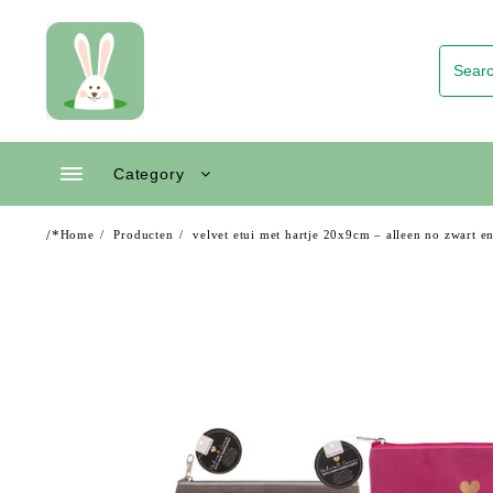
Skip
to
content
Category
/*
Home
Producten
velvet etui met hartje 20x9cm – alleen no zwart en