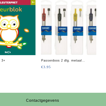
l 3+
Passerdoos 2 dlg. metaal
gekleurd
€
3.95
Contactgegevens