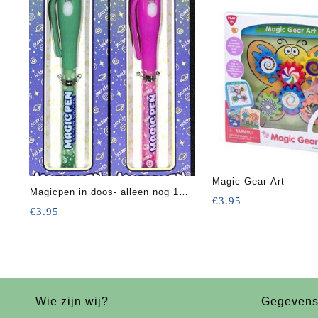
Magic Gear Art
Magicpen in doos- alleen nog 1x
€
3.95
groen
€
3.95
Wie zijn wij?
Gegeven