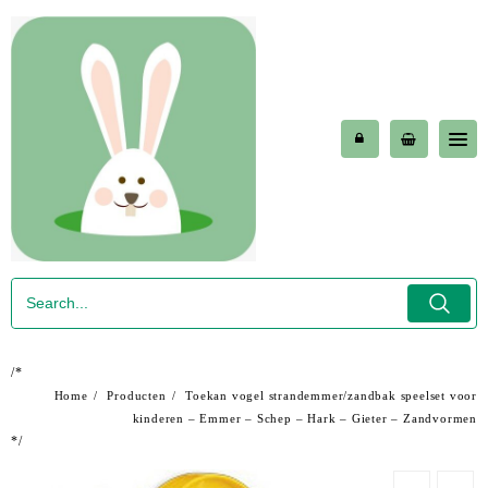
Skip
to
content
/*
Home
Producten
Toekan vogel strandemmer/zandbak speelset voor
kinderen – Emmer – Schep – Hark – Gieter – Zandvormen
*/