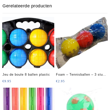
Gerelateerde producten
Jeu de boule 8 ballen plastic
Foam – Tennisballen – 3 stuks
– Rood;Geel;Blauw
€
9.95
€
2.95