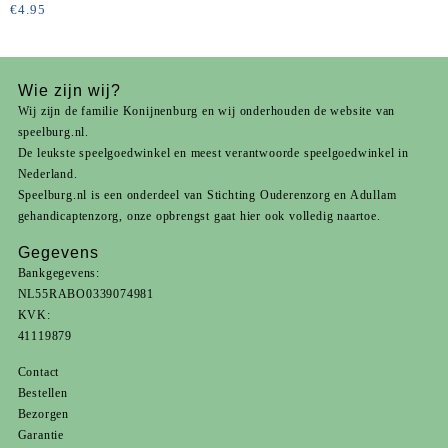
Cm Groen/rood/geel/blauw 4
€
4.95
Stuks
Wie zijn wij?
Wij zijn de familie Konijnenburg en wij onderhouden de website van
speelburg.nl.
De leukste speelgoedwinkel en meest verantwoorde speelgoedwinkel in
Nederland.
Speelburg.nl is een onderdeel van
Stichting Ouderenzorg
en
Adullam
gehandicaptenzorg
, onze opbrengst gaat hier ook volledig naartoe.
Gegevens
Bankgegevens:
NL55RABO0339074981
KVK:
41119879
Contact
Bestellen
Bezorgen
Garantie