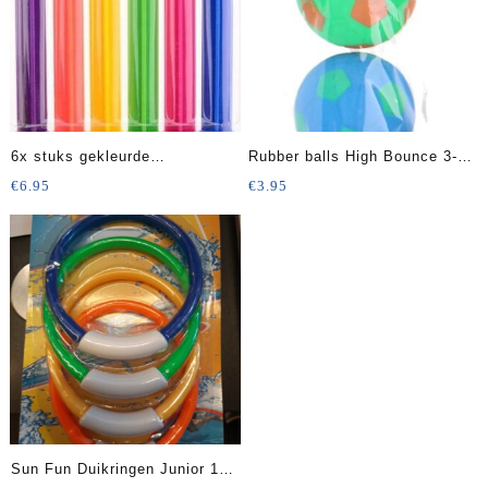
6x stuks gekleurde
Rubber balls High Bounce 3-
duikstaafjes 20 cm
delig 4,5 Cm
€
6.95
€
3.95
Sun Fun Duikringen Junior 13