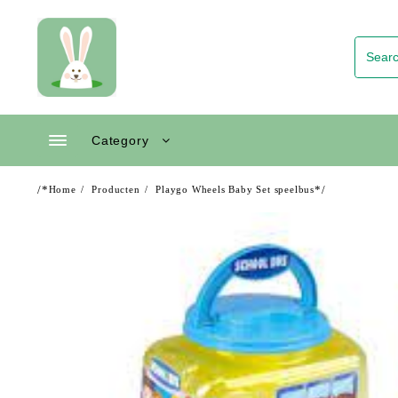
Skip
to
content
Category
/*
*/
Home
Producten
Playgo Wheels Baby Set speelbus