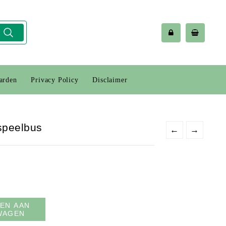
arden
Privacy Policy
Disclaimer
speelbus
←
→
EN AAN
WAGEN