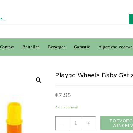
Contact
Bestellen
Bezorgen
Garantie
Algemene voorwa
Playgo Wheels Baby Set 
€
7.95
2 op voorraad
Playgo
TOEVOEG
-
+
WINKEL
Wheels
Baby