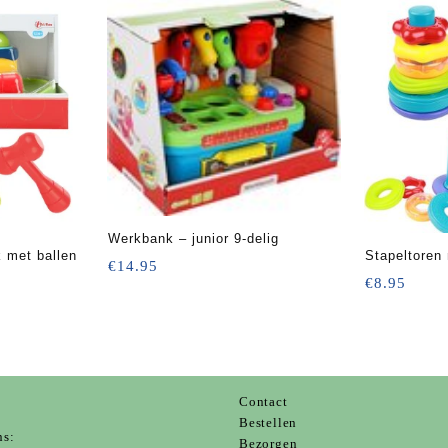
Werkbank – junior 9-delig
k met ballen
Stapeltoren
€
14.95
€
8.95
Contact
s
Bestellen
ns:
Bezorgen