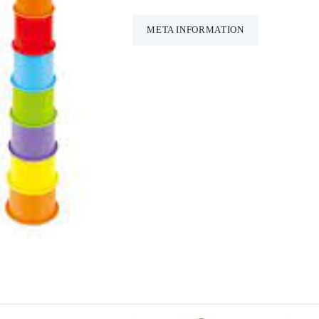
Set
speelbus
META INFORMATION
aantal