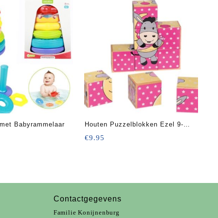
 met Babyrammelaar
Houten Puzzelblokken Ezel 9-
delig 14 Cm
€
9.95
Contactgegevens
Familie Konijnenburg