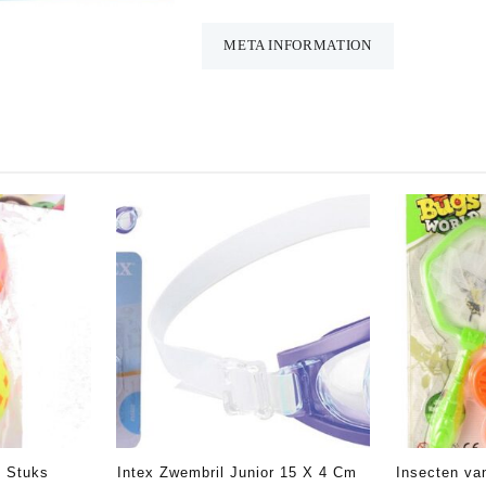
Set
Deluxe
META INFORMATION
aantal
3 Stuks
Intex Zwembril Junior 15 X 4 Cm
Insecten van