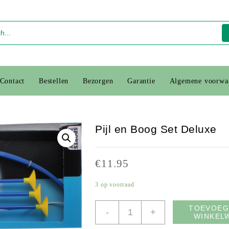
Contact
Bestellen
Bezorgen
Garantie
Algemene voorwa
Pijl en Boog Set Deluxe
€
11.95
3 op voorraad
Pijl
TOEVOEG
-
+
WINKEL
en
Boog