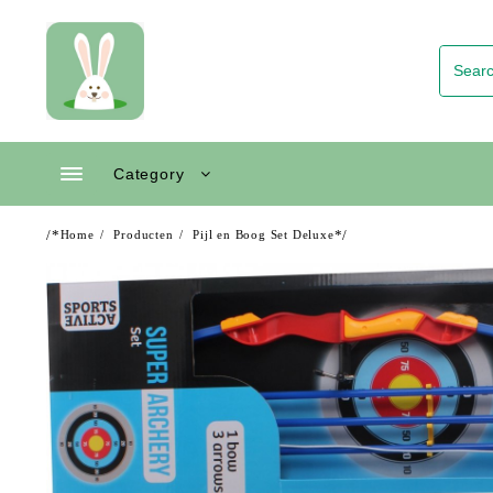
Skip
to
content
Category
/*
*/
Home
Producten
Pijl en Boog Set Deluxe