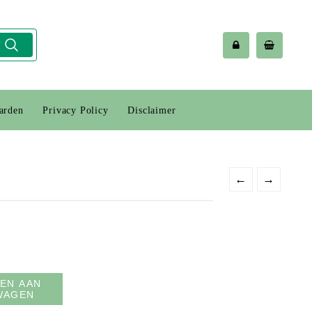
arden
Privacy Policy
Disclaimer
←
→
EN AAN
WAGEN