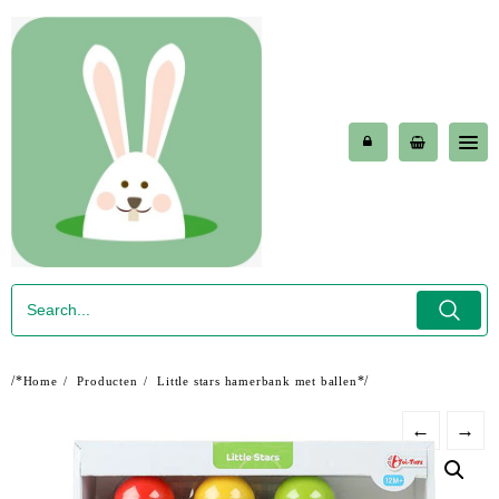
Skip
to
content
/*
*/
Home
Producten
Little stars hamerbank met ballen
←
→