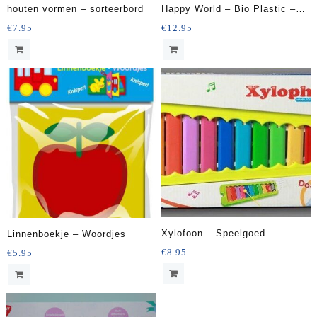
houten vormen – sorteerbord
Happy World – Bio Plastic –
Stapel Emmers en Bekers –
€
7.95
€
12.95
28x7x27cm
Xylofoon – Speelgoed –
Linnenboekje – Woordjes
metaal
€
8.95
€
5.95