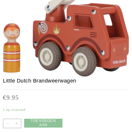
Little Dutch Brandweerwagen
€
9.95
1 op voorraad
TOEVOEGEN
-
+
AAN
WINKELWAGEN