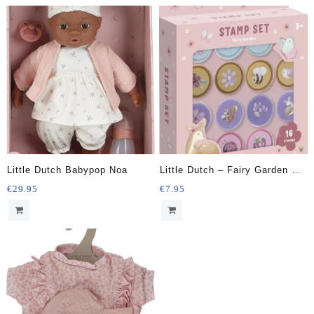
Little Dutch Babypop Noa
Little Dutch – Fairy Garden –
Stempelset
€
29.95
€
7.95