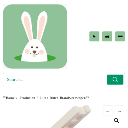
Skip
to
content
/*
*/
Home
Producten
Little Dutch Brandweerwagen
←
→