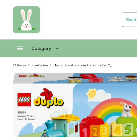
Skip
to
content
Category
/*
*/
Home
Producten
Duplo Getallentrein Leren Tellen