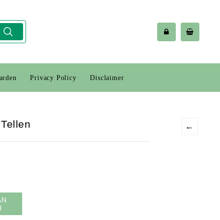
arden
Privacy Policy
Disclaimer
 Tellen
←
AN
N