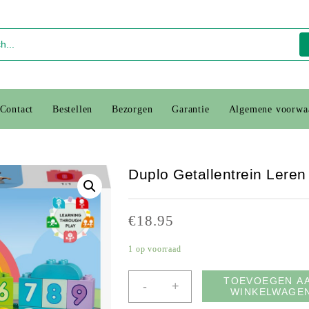
Contact
Bestellen
Bezorgen
Garantie
Algemene voorwa
Duplo Getallentrein Leren
€
18.95
1 op voorraad
TOEVOEGEN A
-
+
WINKELWAGE