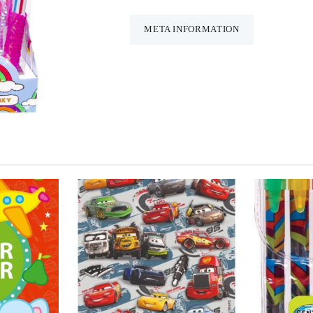
pailletjes
aantal
META INFORMATION