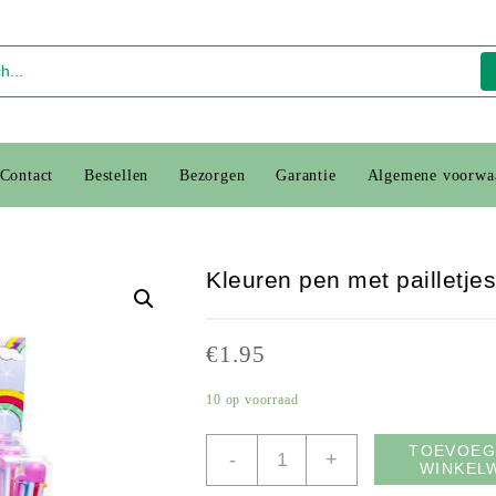
Contact
Bestellen
Bezorgen
Garantie
Algemene voorwa
Kleuren pen met pailletje
€
1.95
10 op voorraad
Kleuren
TOEVOEG
-
+
WINKEL
pen
met