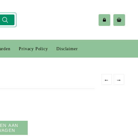
arden
Privacy Policy
Disclaimer
s
←
→
EN AAN
WAGEN