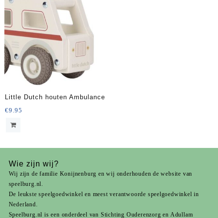
Little Dutch houten Ambulance
€
9.95
Wie zijn wij?
Wij zijn de familie Konijnenburg en wij onderhouden de website van
speelburg.nl.
De leukste speelgoedwinkel en meest verantwoorde speelgoedwinkel in
Nederland.
Speelburg.nl is een onderdeel van
Stichting Ouderenzorg
en
Adullam