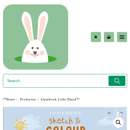
Skip
to
content
/*
*/
Home
Producten
kleurboek Little Dutch
←
→