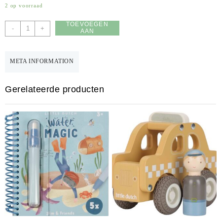
2 op voorraad
TOEVOEGEN
kleurboek
-
+
AAN
Little
WINKELWAGEN
Dutch
aantal
META INFORMATION
Gerelateerde producten