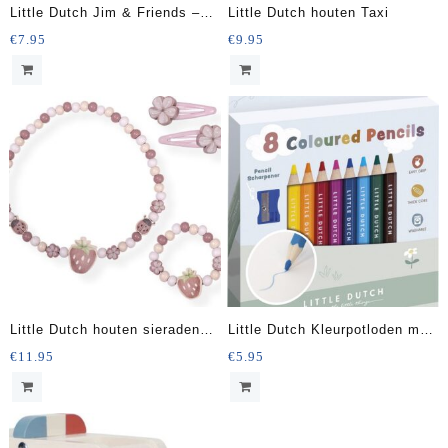
Little Dutch Jim & Friends –
Little Dutch houten Taxi
Watertekenboek
€
7.95
€
9.95
Little Dutch houten sieraden
Little Dutch Kleurpotloden met
set – 4 delig
puntenslijper
€
11.95
€
5.95