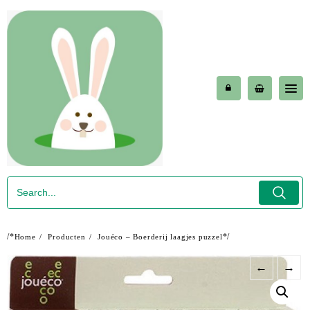
Skip
to
content
/*
*/
Home
Producten
Jouéco – Boerderij laagjes puzzel
←
→