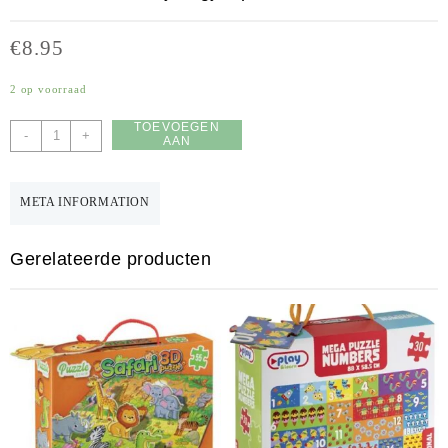
€
8.95
2 op voorraad
TOEVOEGEN
Jouéco
-
+
AAN
-
WINKELWAGEN
Boerderij
laagjes
META INFORMATION
puzzel
aantal
Gerelateerde producten