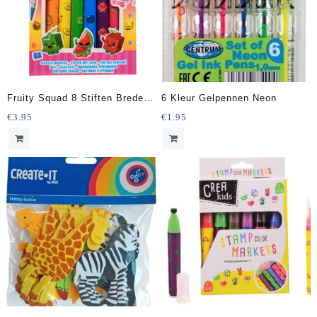
Fruity Squad 8 Stiften Brede
6 Kleur Gelpennen Neon
Punt met Geur
€
3.95
€
1.95