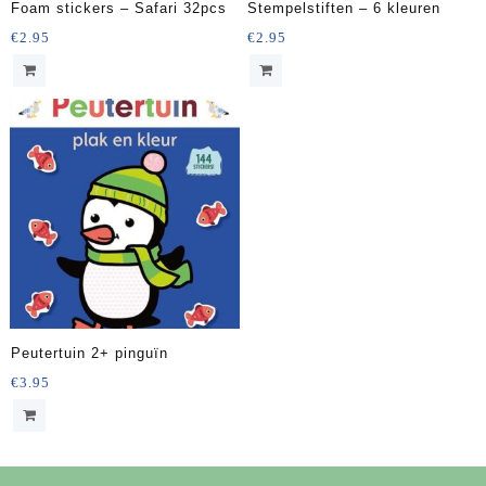
Foam stickers – Safari 32pcs
Stempelstiften – 6 kleuren
€
2.95
€
2.95
Peutertuin 2+ pinguïn
€
3.95