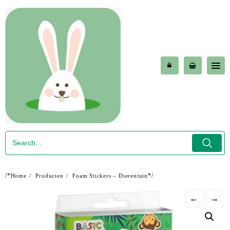
Skip
to
content
/*
*/
Home
Producten
Foam Stickers – Dierentuin
←
→