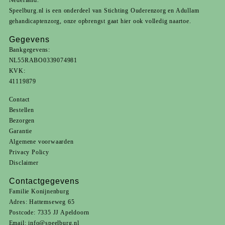
Nederland.
Speelburg.nl is een onderdeel van
Stichting Ouderenzorg
en
Adullam
gehandicaptenzorg
, onze opbrengst gaat hier ook volledig naartoe.
Gegevens
Bankgegevens:
NL55RABO0339074981
KVK:
41119879
Contact
Bestellen
Bezorgen
Garantie
Algemene voorwaarden
Privacy Policy
Disclaimer
Contactgegevens
Familie Konijnenburg
Adres: Hattemseweg 65
Postcode: 7335 JJ Apeldoorn
Email:
info@speelburg.nl