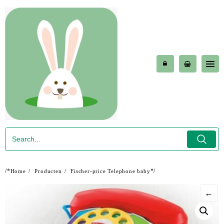
Skip
to
content
/*
*/
Home
Producten
Fischer-price Telephone baby
←