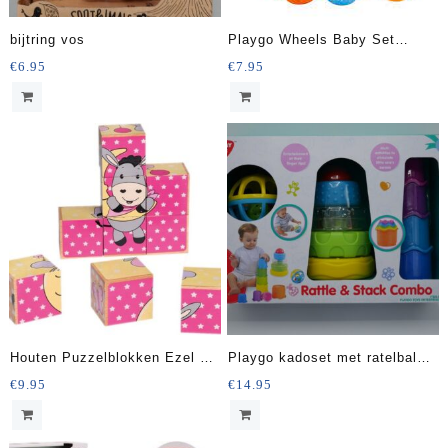
bijtring vos
Playgo Wheels Baby Set
speelbus
€
6.95
€
7.95
Houten Puzzelblokken Ezel 9-
Playgo kadoset met ratelbal
delig 14 Cm
stapeltoren en bekers.
€
9.95
€
14.95