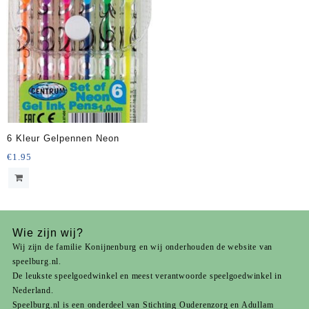
6 Kleur Gelpennen Neon
€
1.95
Wie zijn wij?
Wij zijn de familie Konijnenburg en wij onderhouden de website van
speelburg.nl.
De leukste speelgoedwinkel en meest verantwoorde speelgoedwinkel in
Nederland.
Speelburg.nl is een onderdeel van
Stichting Ouderenzorg
en
Adullam