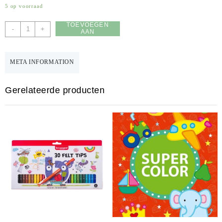
5 op voorraad
TOEVOEGEN
Cuddly
-
+
AAN
friends
WINKELWAGEN
-
Coloring
META INFORMATION
aantal
Gerelateerde producten