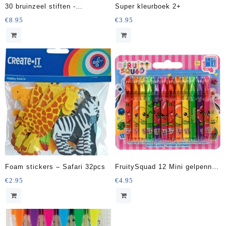
30 bruinzeel stiften -
Super kleurboek 2+
uitwasbaar
€
8.95
€
3.95
Foam stickers – Safari 32pcs
FruitySquad 12 Mini gelpennen
met geur
€
2.95
€
4.95