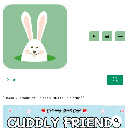
Skip
to
content
/*
*/
Home
Producten
Cuddly friends – Coloring
←
→