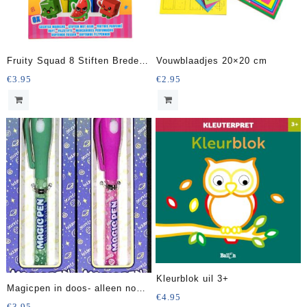
Fruity Squad 8 Stiften Brede
Vouwblaadjes 20×20 cm
Punt met Geur
€
3.95
€
2.95
Kleurblok uil 3+
Magicpen in doos- alleen nog
€
4.95
1x groen
€
3.95