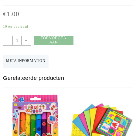
€
1.00
10 op voorraad
TOEVOEGEN
Centrum
-
+
AAN
-
WINKELWAGEN
gum-
3
META INFORMATION
kleuren
aantal
Gerelateerde producten