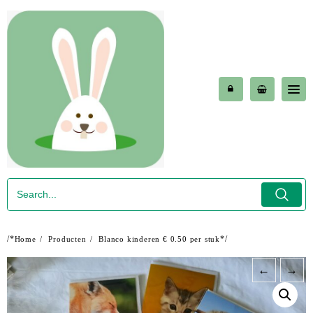
Skip
to
content
/*
*/
Home
Producten
Blanco kinderen € 0.50 per stuk
←
→