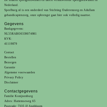
De leukste speelgoedwinkel en meest verantwoorde speelgoedwinkel in
Nederland.
Speelburg.nl is een onderdeel van
Stichting Ouderenzorg
en
Adullam
gehandicaptenzorg
, onze opbrengst gaat hier ook volledig naartoe.
Gegevens
Bankgegevens:
NL55RABO0339074981
KVK:
41119879
Contact
Bestellen
Bezorgen
Garantie
Algemene voorwaarden
Privacy Policy
Disclaimer
Contactgegevens
Familie Konijnenburg
Adres: Hattemseweg 65
Postcode: 7335 JJ Apeldoorn