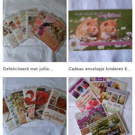
Gefeliciteerd met jullie
Cadeau envelopje kinderen €
huwelijk € 0.50 per stuk
0.50 per stuk