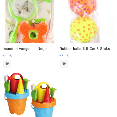
Insecten vangset – Netje,
Rubber balls 6,5 Cm 3 Stuks
pinset, bughouder en insecten
€
3.95
€
5.95
badge