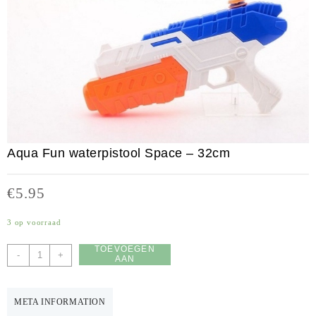
Aqua Fun waterpistool Space – 32cm
€
5.95
3 op voorraad
TOEVOEGEN
Aqua
-
+
AAN
Fun
WINKELWAGEN
waterpistool
Space
META INFORMATION
-