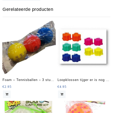
32cm
Gerelateerde producten
aantal
Foam – Tennisballen – 3 stuks
Loopklossen tijger er is nog 2x
– Rood;Geel;Blauw
groen, 1x blauw en 1x geel
€
2.95
€
4.95