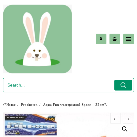
Skip
to
content
/*
*/
Home
Producten
Aqua Fun waterpistool Space – 32cm
←
→