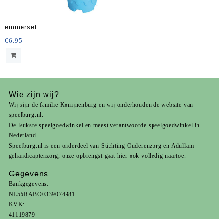
emmerset
€
6.95
Wie zijn wij?
Wij zijn de familie Konijnenburg en wij onderhouden de website van
speelburg.nl.
De leukste speelgoedwinkel en meest verantwoorde speelgoedwinkel in
Nederland.
Speelburg.nl is een onderdeel van
Stichting Ouderenzorg
en
Adullam
gehandicaptenzorg
, onze opbrengst gaat hier ook volledig naartoe.
Gegevens
Bankgegevens:
NL55RABO0339074981
KVK:
41119879