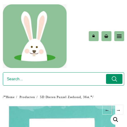
Skip
to
content
/*
*/
Home
Producten
5D Dieren Puzzel Zeehond, 36st.
←
→