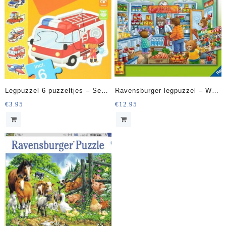
Legpuzzel 6 puzzeltjes – Set
Ravensburger legpuzzel – We
Hulpdiensten Junior Karton 15
Gaan Boodschappen Doen
€
3.95
€
12.95
stukjes
(2X12 Stukjes)