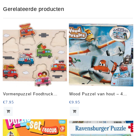
Gerelateerde producten
Vormenpuzzel Foodtruck
Wood Puzzel van hout – 4
Junior 22,5 X 30 Cm Hout 9-
puzzels
€
7.95
€
9.95
delig