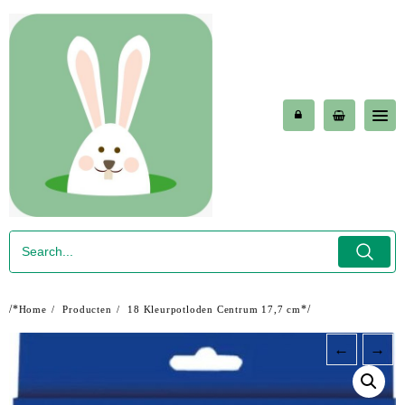
Skip
to
content
/*
*/
Home
Producten
18 Kleurpotloden Centrum 17,7 cm
←
→