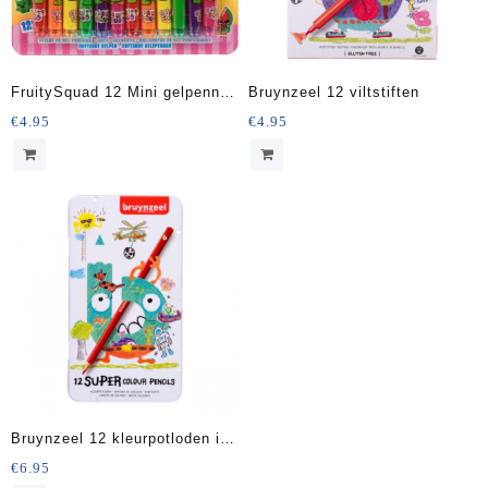
FruitySquad 12 Mini gelpennen
Bruynzeel 12 viltstiften
met geur
€
4.95
€
4.95
Bruynzeel 12 kleurpotloden in
blikje
€
6.95