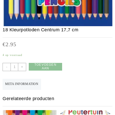
18 Kleurpotloden Centrum 17,7 cm
€
2.95
4 op voorraad
TOEVOEGEN
18
-
+
AAN
Kleurpotloden
WINKELWAGEN
Centrum
17,7
META INFORMATION
cm
aantal
Gerelateerde producten